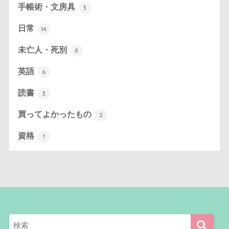
手帳術・文房具
3
日常
14
未亡人・死別
8
英語
6
読書
3
買ってよかったもの
2
資格
1