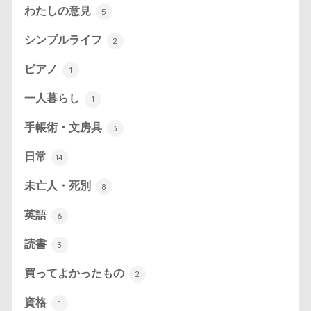
わたしの意見
5
シンプルライフ
2
ピアノ
1
一人暮らし
1
手帳術・文房具
3
日常
14
未亡人・死別
8
英語
6
読書
3
買ってよかったもの
2
資格
1