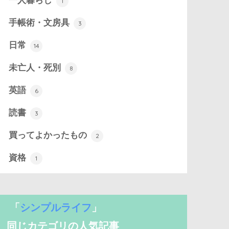
一人暮らし
1
手帳術・文房具
3
日常
14
未亡人・死別
8
英語
6
読書
3
買ってよかったもの
2
資格
1
「
シンプルライフ
」
同じカテゴリの人気記事