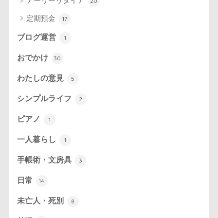
アーリーリタイア
20
定期預金
17
ブログ運営
1
おでかけ
30
わたしの意見
5
シンプルライフ
2
ピアノ
1
一人暮らし
1
手帳術・文房具
3
日常
14
未亡人・死別
8