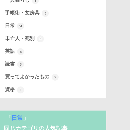
一人暮らし
1
手帳術・文房具
3
日常
14
未亡人・死別
8
英語
6
読書
3
買ってよかったもの
2
資格
1
「
日常
」
同じカテゴリの人気記事