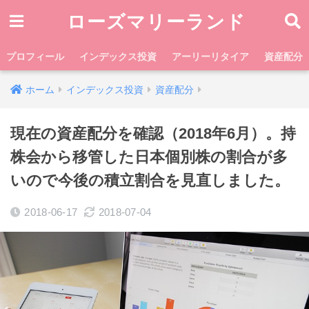
ローズマリーランド
プロフィール
インデックス投資
アーリーリタイア
資産配分
ホーム
インデックス投資
資産配分
現在の資産配分を確認（2018年6月）。持
株会から移管した日本個別株の割合が多
いので今後の積立割合を見直しました。
2018-06-17
2018-07-04