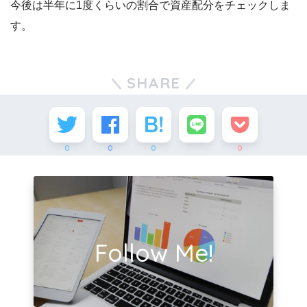
今後は半年に1度くらいの割合で資産配分をチェックしま
す。
SHARE
0
0
0
0
Follow Me!